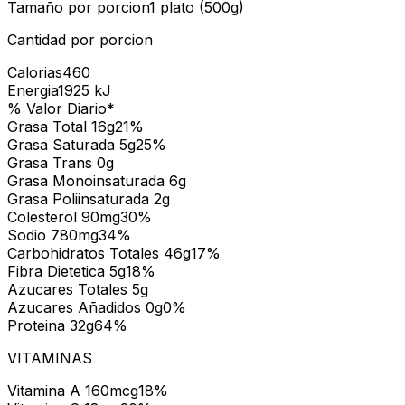
Tamaño por porcion
1 plato (500g)
Cantidad por porcion
Calorias
460
Energia
1925
kJ
% Valor Diario*
Grasa Total
16
g
21
%
Grasa Saturada
5
g
25
%
Grasa Trans
0
g
Grasa Monoinsaturada
6
g
Grasa Poliinsaturada
2
g
Colesterol
90
mg
30
%
Sodio
780
mg
34
%
Carbohidratos Totales
46
g
17
%
Fibra Dietetica
5
g
18
%
Azucares Totales
5
g
Azucares Añadidos
0
g
0
%
Proteina
32
g
64
%
VITAMINAS
Vitamina A
160
mcg
18
%