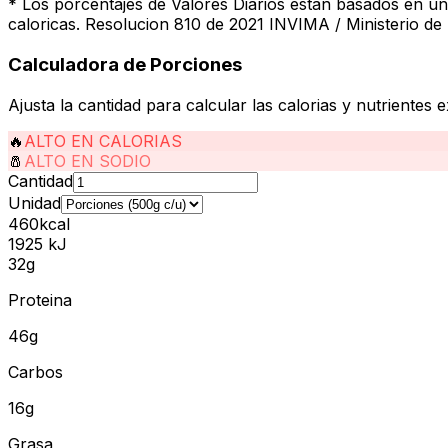
* Los porcentajes de Valores Diarios estan basados en u
caloricas. Resolucion 810 de 2021 INVIMA / Ministerio de
Calculadora de Porciones
Ajusta la cantidad para calcular las calorias y nutrientes 
🔥
ALTO EN CALORIAS
🧂
ALTO EN SODIO
Cantidad
Unidad
460
kcal
1925
kJ
32
g
Proteina
46
g
Carbos
16
g
Grasa