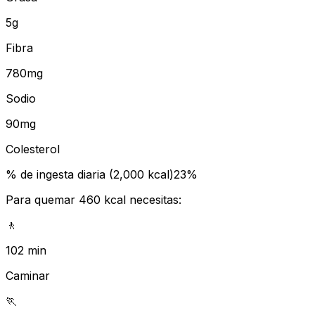
5
g
Fibra
780
mg
Sodio
90
mg
Colesterol
% de ingesta diaria (2,000 kcal)
23
%
Para quemar
460
kcal necesitas:
🚶
102 min
Caminar
🏃