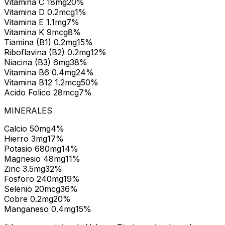
Vitamina C
18
mg
20
%
Vitamina D
0.2
mcg
1
%
Vitamina E
1.1
mg
7
%
Vitamina K
9
mcg
8
%
Tiamina (B1)
0.2
mg
15
%
Riboflavina (B2)
0.2
mg
12
%
Niacina (B3)
6
mg
38
%
Vitamina B6
0.4
mg
24
%
Vitamina B12
1.2
mcg
50
%
Acido Folico
28
mcg
7
%
MINERALES
Calcio
50
mg
4
%
Hierro
3
mg
17
%
Potasio
680
mg
14
%
Magnesio
48
mg
11
%
Zinc
3.5
mg
32
%
Fosforo
240
mg
19
%
Selenio
20
mcg
36
%
Cobre
0.2
mg
20
%
Manganeso
0.4
mg
15
%