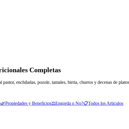
ricionales Completas
 pastor, enchiladas, pozole, tamales, birria, churros y decenas de plato
s
🌿
Propiedades y Beneficios
⚖️
Engorda o No?
📋
Todos los Articulos