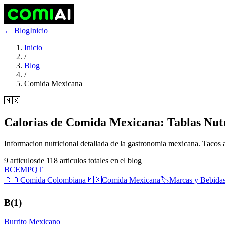
← Blog
Inicio
Inicio
/
Blog
/
Comida Mexicana
🇲🇽
Calorias de Comida Mexicana: Tablas Nut
Informacion nutricional detallada de la gastronomia mexicana. Tacos al
9
articulos
de
118
articulos totales en el blog
B
C
E
M
P
Q
T
🇨🇴
Comida Colombiana
🇲🇽
Comida Mexicana
🏷️
Marcas y Bebida
B
(
1
)
Burrito Mexicano