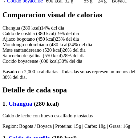
7
Cocido boyacense
600
kcal
32
g
55
g
24
g
Boyaca
Comparacion visual de calorias
Changua
(
280
kcal)
14
% del dia
Caldo de costilla
(
380
kcal)
19
% del dia
Ajiaco bogotano
(
450
kcal)
23
% del dia
Mondongo colombiano
(
480
kcal)
24
% del dia
Mute santandereano
(
520
kcal)
26
% del dia
Sancocho de gallina
(
550
kcal)
28
% del dia
Cocido boyacense
(
600
kcal)
30
% del dia
Basado en 2,000 kcal diarias. Todas las sopas representan menos del
30% del dia.
Detalle de cada sopa
1
.
Changua
(
280
kcal)
Caldo de leche con huevo escalfado y tostadas
Region:
Bogota / Boyaca
| Proteina:
15
g | Carbs:
18
g | Grasa:
16
g