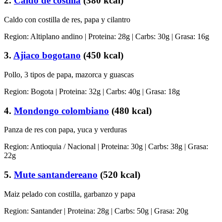
2
.
Caldo de costilla
(
380
kcal)
Caldo con costilla de res, papa y cilantro
Region:
Altiplano andino
| Proteina:
28
g | Carbs:
30
g | Grasa:
16
g
3
.
Ajiaco bogotano
(
450
kcal)
Pollo, 3 tipos de papa, mazorca y guascas
Region:
Bogota
| Proteina:
32
g | Carbs:
40
g | Grasa:
18
g
4
.
Mondongo colombiano
(
480
kcal)
Panza de res con papa, yuca y verduras
Region:
Antioquia / Nacional
| Proteina:
30
g | Carbs:
38
g | Grasa:
22
g
5
.
Mute santandereano
(
520
kcal)
Maiz pelado con costilla, garbanzo y papa
Region:
Santander
| Proteina:
28
g | Carbs:
50
g | Grasa:
20
g