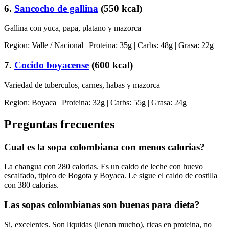
6
.
Sancocho de gallina
(
550
kcal)
Gallina con yuca, papa, platano y mazorca
Region:
Valle / Nacional
| Proteina:
35
g | Carbs:
48
g | Grasa:
22
g
7
.
Cocido boyacense
(
600
kcal)
Variedad de tuberculos, carnes, habas y mazorca
Region:
Boyaca
| Proteina:
32
g | Carbs:
55
g | Grasa:
24
g
Preguntas frecuentes
Cual es la sopa colombiana con menos calorias?
La changua con 280 calorias. Es un caldo de leche con huevo
escalfado, tipico de Bogota y Boyaca. Le sigue el caldo de costilla
con 380 calorias.
Las sopas colombianas son buenas para dieta?
Si, excelentes. Son liquidas (llenan mucho), ricas en proteina, no