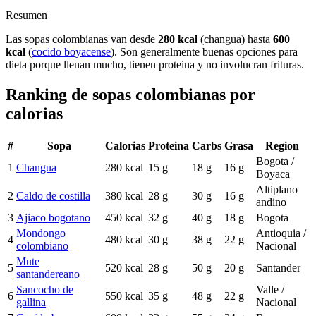
Resumen
Las sopas colombianas van desde
280 kcal
(changua) hasta
600
kcal
(
cocido boyacense
). Son generalmente buenas opciones para
dieta porque llenan mucho, tienen proteina y no involucran frituras.
Ranking de sopas colombianas por
calorias
#
Sopa
Calorias
Proteina
Carbs
Grasa
Region
Bogota /
1
Changua
280
kcal
15
g
18
g
16
g
Boyaca
Altiplano
2
Caldo de costilla
380
kcal
28
g
30
g
16
g
andino
3
Ajiaco bogotano
450
kcal
32
g
40
g
18
g
Bogota
Mondongo
Antioquia /
4
480
kcal
30
g
38
g
22
g
colombiano
Nacional
Mute
5
520
kcal
28
g
50
g
20
g
Santander
santandereano
Sancocho de
Valle /
6
550
kcal
35
g
48
g
22
g
gallina
Nacional